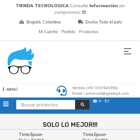
Saltar
TIENDA TECNOLOGICA
Consulte
Información
sin
al
compromiso
!!!
contenido
Bogotá, Colombia
Envíos Todo el país
Mi Cuenta
Pedido
Productos
Tecnologia
Ventas (+57 3157620355)
MENÚ
Email: comercial@geeksyt.com
0
$0
SOLO LO MEJOR!!!
Tinta Epson
Tinta Epson