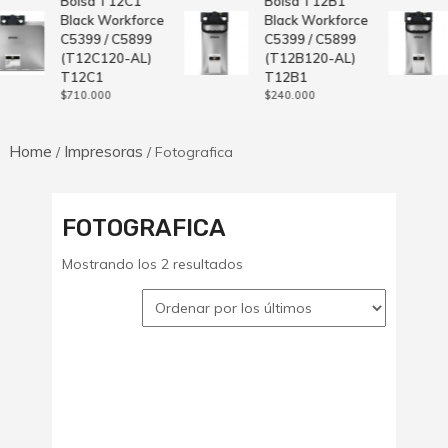
Bolsa T12C1
Bolsa T12B1
Black Workforce
Black Workforce
C5399 / C5899
C5399 / C5899
(T12C120-AL)
(T12B120-AL)
T12C1
T12B1
$
710.000
$
240.000
Home
Impresoras
/
/ Fotografica
FOTOGRAFICA
Ordenado
Mostrando los 2 resultados
por
los
últimos