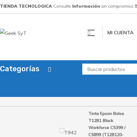
Saltar
TIENDA TECNOLOGICA
Consulte
Información
sin compromiso
!
al
contenido
MI CUENTA
Tecnologia
Insumos – Hardware – Licenciamiento
Categorías
Tinta Epson Bolsa
T12B1 Black
Workforce C5399 /
C5899 (T12B120-