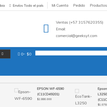
Mi Cuenta
Pedido
Productos
bia
Envíos Todo el país
Ventas (+57 3157620355)
Email:
comercial@geeksyt.com
0
$0
EPSON WF-6590
Epson E
(C11CD49201)
L3250
$
2.880.000
(C11CJ6
$
1.078.00