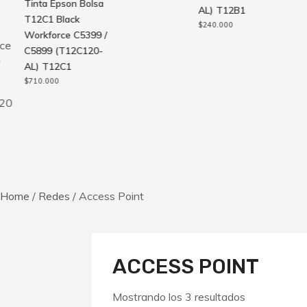
Tinta Epson Bolsa
AL) T12B1
T12C1 Black
$
240.000
Workforce C5399 /
C5899 (T12C120-
AL) T12C1
$
710.000
Home
/
Redes
/ Access Point
ACCESS POINT
Ordenado
Mostrando los 3 resultados