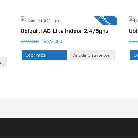
¡Oferta!
Ubiquiti AC-Lite Indoor 2.4/5ghz
Ubi
El
El
$
410.000
$
372.000
$
57
precio
precio
Leer más
L
Añadir a favoritos
original
actual
s
era:
es:
$410.000.
$372.000.