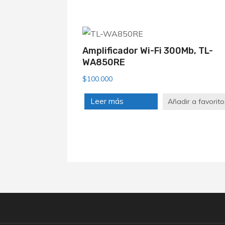
por
los
últimos
Amplificador Wi-Fi 300Mb, TL-
WA850RE
$
100.000
Leer más
Añadir a favorito