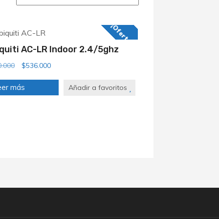
¡Oferta!
quiti AC-LR Indoor 2.4/5ghz
El
El
0.000
$
536.000
precio
precio
eer más
Añadir a favoritos
original
actual
era:
es:
$570.000.
$536.000.