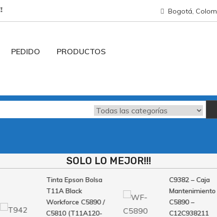
!!
Bogotá, Colom
PEDIDO
PRODUCTOS
SOLO LO MEJOR!!!
Tinta Epson Bolsa
C9382 – Caja
T11A Black
Mantenimiento
Workforce C5890 /
C5890 –
C5810 (T11A120-
C12C938211