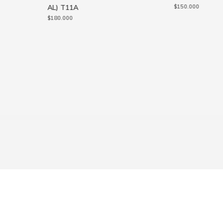
AL) T11A
$
150.000
$
180.000