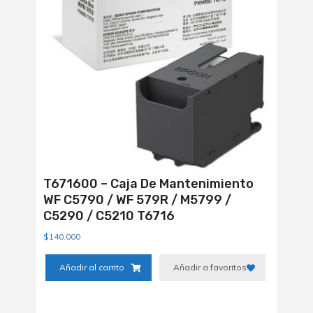
T671600 – Caja De Mantenimiento
WF C5790 / WF 579R / M5799 /
C5290 / C5210 T6716
$
140.000
Añadir al carrito
Añadir a favoritos