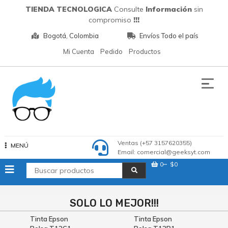
Saltar
TIENDA TECNOLOGICA
Consulte
Información
sin
al
compromiso
!!!
contenido
Bogotá, Colombia
Envíos Todo el país
Mi Cuenta
Pedido
Productos
Tecnologia
Ventas (+57 3157620355)
MENÚ
Email: comercial@geeksyt.com
0
$0
SOLO LO MEJOR!!!
Tinta Epson
Tinta Epson