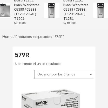
Bolsa T12C1
Bolsa T12B1
Black Workforce
Black Workforce
C5399 / C5899
C5399 / C5899
(T12C120-AL)
(T12B120-AL)
T12C1
T12B1
$
710.000
$
240.000
Home
/ Productos etiquetados “579R”
579R
Mostrando el único resultado