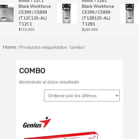
Bolsa T12C1
Bolsa T12B1
Black Workforce
Black Workforce
C5399 / C5899
C5399 / C5899
(T12C120-AL)
(T12B120-AL)
T12C1
T12B1
$
710.000
$
240.000
Home
/ Productos etiquetados “combo”
COMBO
Mostrando el único resultado