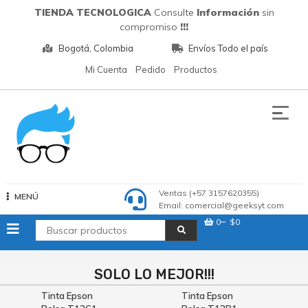
Saltar
TIENDA TECNOLOGICA
Consulte
Información
sin
al
compromiso
!!!
contenido
Bogotá, Colombia
Envíos Todo el país
Mi Cuenta
Pedido
Productos
Tecnologia
Ventas (+57 3157620355)
MENÚ
Email: comercial@geeksyt.com
0
$0
SOLO LO MEJOR!!!
Tinta Epson
Tinta Epson