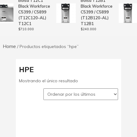
Bolsa T12C1
Bolsa T12B1
Black Workforce
Black Workforce
C5399 / C5899
C5399 / C5899
(T12C120-AL)
(T12B120-AL)
T12C1
T12B1
$
710.000
$
240.000
Home
/ Productos etiquetados “hpe”
HPE
Mostrando el único resultado