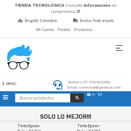
Saltar
TIENDA TECNOLOGICA
Consulte
Información
sin
al
compromiso
!!!
contenido
Bogotá, Colombia
Envíos Todo el país
Mi Cuenta
Pedido
Productos
Tecnologia
Ventas (+57 3157620355)
MENÚ
Email: comercial@geeksyt.com
0
$0
SOLO LO MEJOR!!!
Tinta Epson
Tinta Epson