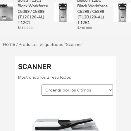
Bolsa T12C1
Bolsa T12B1
Black Workforce
Black Workforce
C5399 / C5899
C5399 / C5899
(T12C120-AL)
(T12B120-AL)
T12C1
T12B1
$
710.000
$
240.000
Home
/ Productos etiquetados “Scanner”
SCANNER
Ordenado
Mostrando los 2 resultados
por
los
últimos