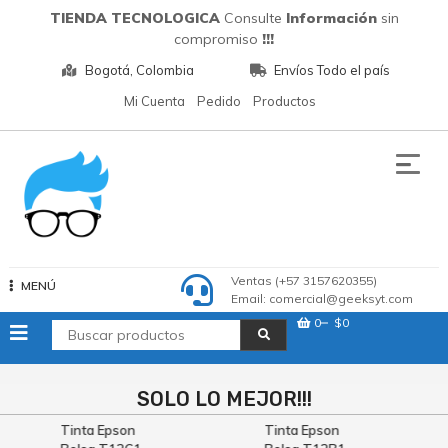
Saltar
TIENDA TECNOLOGICA
Consulte
Información
sin
al
compromiso
!!!
contenido
Bogotá, Colombia
Envíos Todo el país
Mi Cuenta
Pedido
Productos
Tecnologia
Ventas (+57 3157620355)
MENÚ
Email: comercial@geeksyt.com
0
$0
SOLO LO MEJOR!!!
Tinta Epson
Tinta Epson