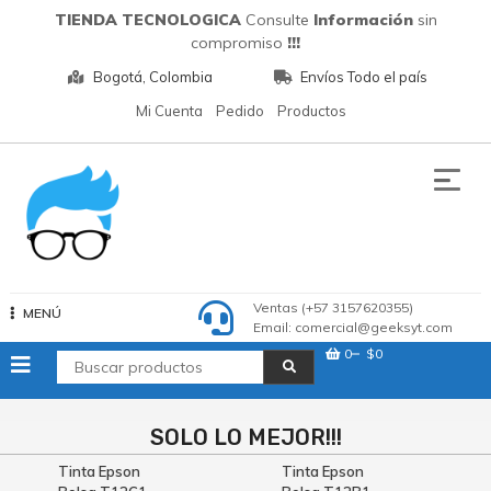
Saltar
TIENDA TECNOLOGICA
Consulte
Información
sin
al
compromiso
!!!
contenido
Bogotá, Colombia
Envíos Todo el país
Mi Cuenta
Pedido
Productos
Tecnologia
Ventas (+57 3157620355)
MENÚ
Email: comercial@geeksyt.com
0
$0
SOLO LO MEJOR!!!
Tinta Epson
Tinta Epson