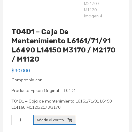
T04D1 – Caja De
Mantenimiento L6161/71/91
L6490 L14150 M3170 / M2170
/ M1120
$
90.000
Compatible con
Producto Epson Original – T04D1
T04D1 – Caja de mantenimiento L6161/71/91 L6490
L14150 M1120/2170/3170
T04D1
Añadir al carrito
-
Caja