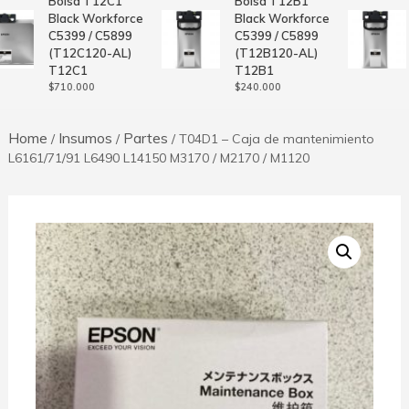
Bolsa T12C1
Bolsa T12B1
Black Workforce
Black Workforce
C5399 / C5899
C5399 / C5899
(T12C120-AL)
(T12B120-AL)
T12C1
T12B1
$
710.000
$
240.000
Home
Insumos
Partes
/
/
/ T04D1 – Caja de mantenimiento
L6161/71/91 L6490 L14150 M3170 / M2170 / M1120