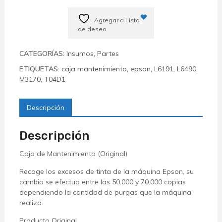
de
mantenimiento
Agregar a Lista
L6161/71/91
de deseo
L6490
L14150
CATEGORÍAS:
Insumos
,
Partes
M3170
ETIQUETAS:
caja mantenimiento
,
epson
,
L6191
,
L6490
,
/
M3170
,
T04D1
M2170
/
M1120
Descripción
cantidad
Descripción
Caja de Mantenimiento (Original)
Recoge los excesos de tinta de la máquina Epson, su
cambio se efectua entre las 50.000 y 70.000 copias
dependiendo la cantidad de purgas que la máquina
realiza.
Producto Original