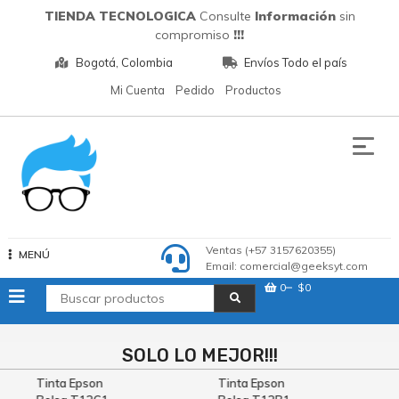
Saltar
TIENDA TECNOLOGICA
Consulte
Información
sin
al
compromiso
!!!
contenido
Bogotá, Colombia
Envíos Todo el país
Mi Cuenta
Pedido
Productos
Tecnologia
Ventas (+57 3157620355)
MENÚ
Email: comercial@geeksyt.com
0
$0
SOLO LO MEJOR!!!
Tinta Epson
Tinta Epson