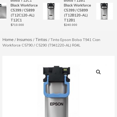
Bolsa T12C1
Bolsa T12B1
Black Workforce
Black Workforce
C5399 / C5899
C5399 / C5899
(T12C120-AL)
(T12B120-AL)
T12C1
T12B1
$
710.000
$
240.000
Home
Insumos
Tintas
/
/
/ Tinta Epson Bolsa T941 Cian
Workforce C5790 / C5290 (T941220-AL) R04L