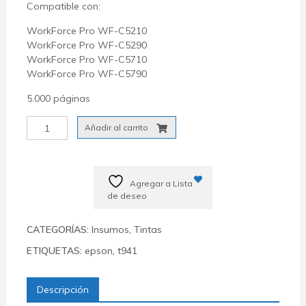
Compatible con:
WorkForce Pro WF-C5210
WorkForce Pro WF-C5290
WorkForce Pro WF-C5710
WorkForce Pro WF-C5790
5.000 páginas
Tinta
Añadir al carrito
Epson
Bolsa
T941
Cian
Agregar a Lista
Workforce
de deseo
C5790
/
CATEGORÍAS:
Insumos
,
Tintas
C5290
ETIQUETAS:
epson
,
t941
(T941220-
AL)
R04L
Descripción
cantidad