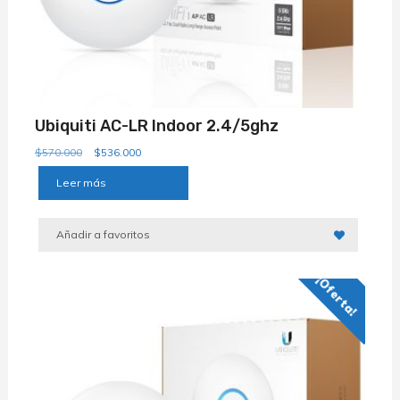
Ubiquiti AC-LR Indoor 2.4/5ghz
El
El
$
570.000
$
536.000
precio
precio
Leer más
original
actual
era:
es:
$570.000.
$536.000.
Añadir a favoritos
¡Oferta!