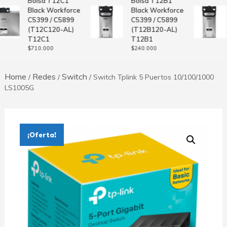
Bolsa T12C1
Bolsa T12B1
Black Workforce
Black Workforce
C5399 / C5899
C5399 / C5899
(T12C120-AL)
(T12B120-AL)
T12C1
T12B1
$
710.000
$
240.000
Home
Redes
Switch
/
/
/ Switch Tplink 5 Puertos 10/100/1000
LS1005G
¡Oferta!