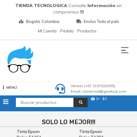
Saltar
TIENDA TECNOLOGICA
Consulte
Información
sin
al
compromiso
!!!
contenido
Bogotá, Colombia
Envíos Todo el país
Mi Cuenta
Pedido
Productos
Tecnologia
Ventas (+57 3157620355)
MENÚ
Email: comercial@geeksyt.com
0
$0
SOLO LO MEJOR!!!
Tinta Epson
Tinta Epson