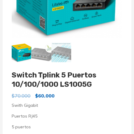
Switch Tplink 5 Puertos
10/100/1000 LS1005G
El
El
$
70.000
$
60.000
precio
precio
Swith Gigabit
original
actual
Puertos RJ45
era:
es:
$70.000.
$60.000.
5 puertos