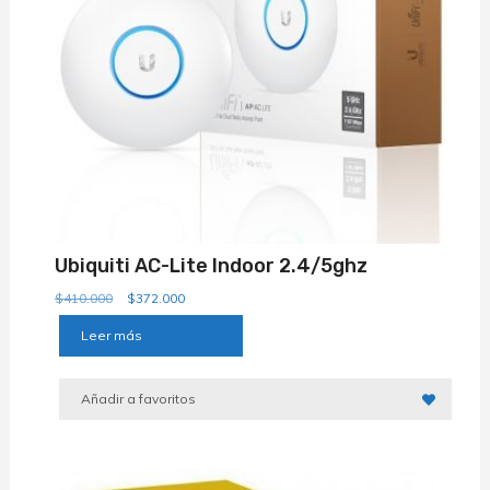
Ubiquiti AC-Lite Indoor 2.4/5ghz
El
El
$
410.000
$
372.000
precio
precio
Leer más
original
actual
era:
es:
$410.000.
$372.000.
Añadir a favoritos